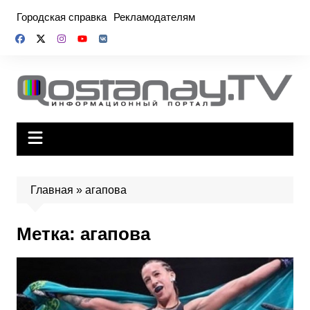
Перейти
Городская справка
Рекламодателям
к
содержимому
Главная
»
агапова
Метка:
агапова