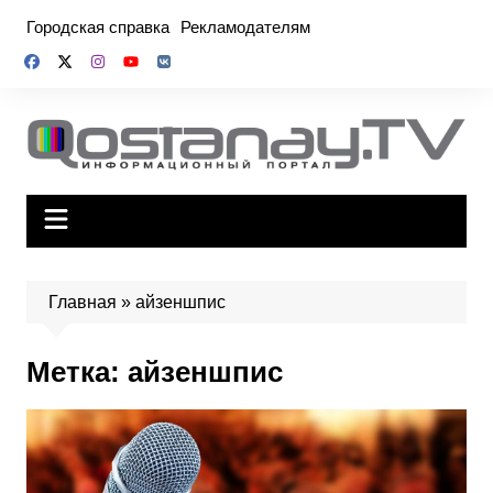
Перейти
Городская справка
Рекламодателям
к
содержимому
Главная
»
айзеншпис
Метка:
айзеншпис