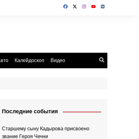
вто
Калейдоскоп
Видео
Последние события
Старшему сыну Кадырова присвоено
звание Героя Чечни