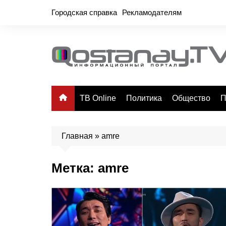
Перейти
Городская справка
Рекламодателям
к
содержимому
ТВ Online
Политика
Общество
П
Главная
»
amre
Метка:
amre