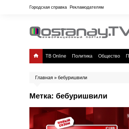
Перейти
Городская справка
Рекламодателям
к
содержимому
ТВ Online
Политика
Общество
П
Главная
»
бебуришвили
Метка:
бебуришвили