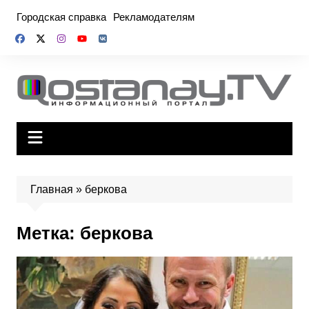
Перейти
Городская справка
Рекламодателям
к
содержимому
Главная
»
беркова
Метка:
беркова