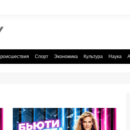
роисшествия
Спорт
Экономика
Культура
Наука
А