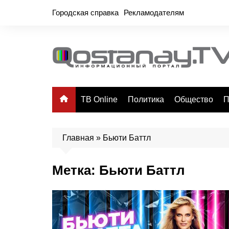
Перейти
Городская справка
Рекламодателям
к
содержимому
ТВ Online
Политика
Общество
П
Главная
»
Бьюти Баттл
Метка:
Бьюти Баттл