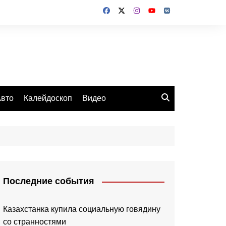
вто
Калейдоскоп
Видео
Последние события
Казахстанка купила социальную говядину
со странностями