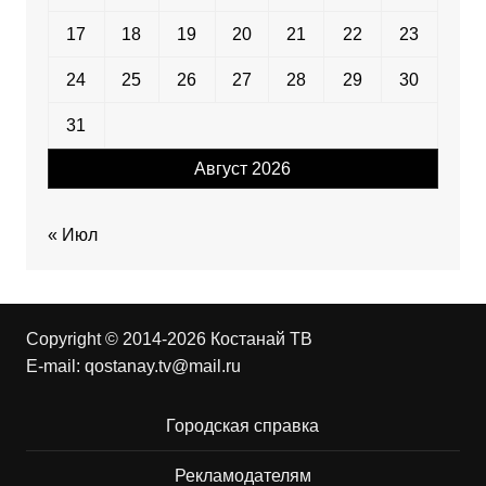
17
18
19
20
21
22
23
24
25
26
27
28
29
30
31
Август 2026
« Июл
Copyright © 2014-2026 Костанай ТВ
E-mail:
qostanay.tv@mail.ru
Городская справка
Рекламодателям