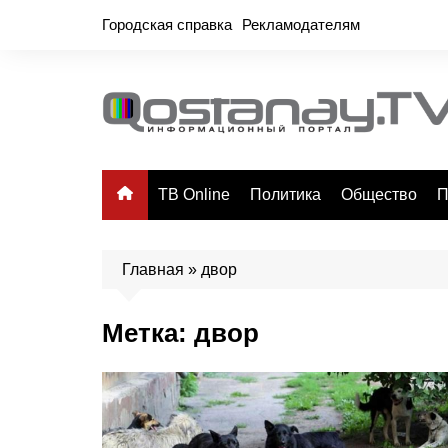
Перейти
Городская справка
Рекламодателям
к
содержимому
ТВ Online
Политика
Общество
П
Главная
»
двор
Метка:
двор