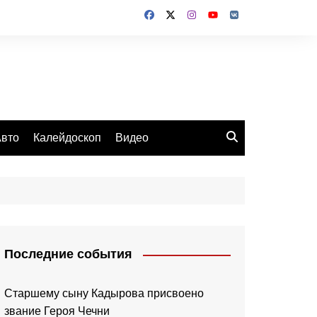
вто
Калейдоскоп
Видео
Последние события
Старшему сыну Кадырова присвоено
звание Героя Чечни