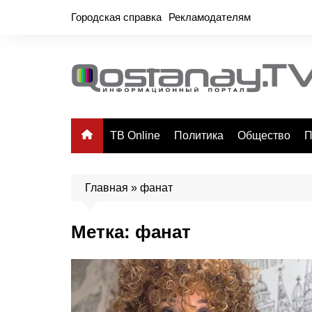
Перейти
Городская справка
Рекламодателям
к
содержимому
ТВ Online
Политика
Общество
П
Главная
»
фанат
Метка:
фанат