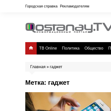
Перейти
Городская справка
Рекламодателям
к
содержимому
ТВ Online
Политика
Общество
П
Главная
»
гаджет
Метка:
гаджет