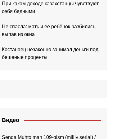
При каком доходе казахстанцы чувствуют
себя бедными
Не спасла: мать и её ребёнок разбились,
выпав из окна
Костанаец незаконно занимал деньги под
бешеные проценты
Видео
Senga Muhtojman 109-qism (milliy serial) /