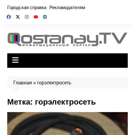
Перейти
Городская справка
Рекламодателям
к
содержимому
Главная
»
горэлектросеть
Метка:
горэлектросеть