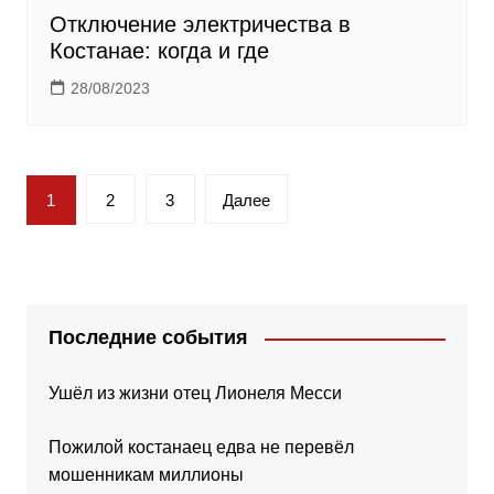
Отключение электричества в
Костанае: когда и где
28/08/2023
Пагинация
1
2
3
Далее
записей
Последние события
Ушёл из жизни отец Лионеля Месси
Пожилой костанаец едва не перевёл
мошенникам миллионы