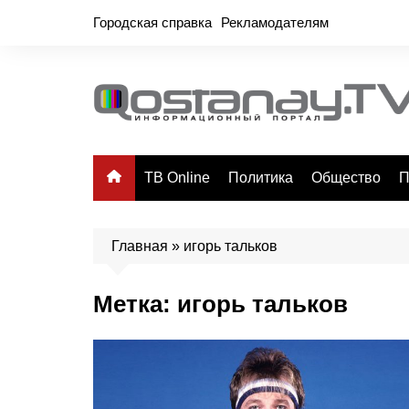
Перейти
Городская справка
Рекламодателям
к
содержимому
ТВ Online
Политика
Общество
П
Главная
»
игорь тальков
Метка:
игорь тальков