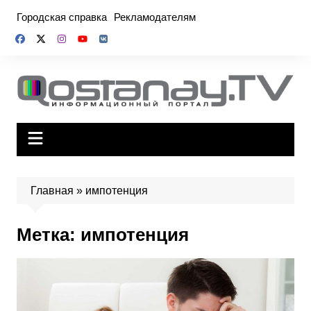
Перейти
Городская справка
Рекламодателям
к
содержимому
Главная
»
импотенция
Метка:
импотенция