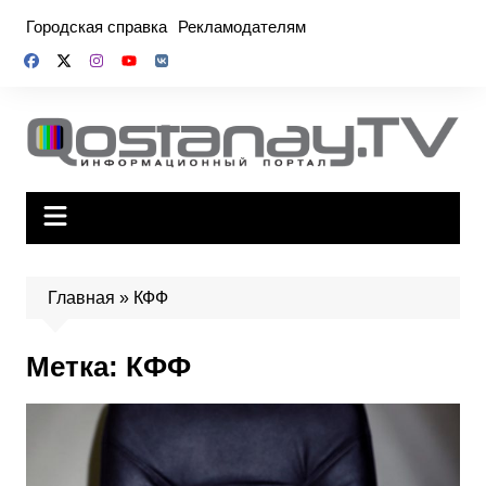
Перейти
Городская справка
Рекламодателям
к
содержимому
Главная
»
КФФ
Метка:
КФФ