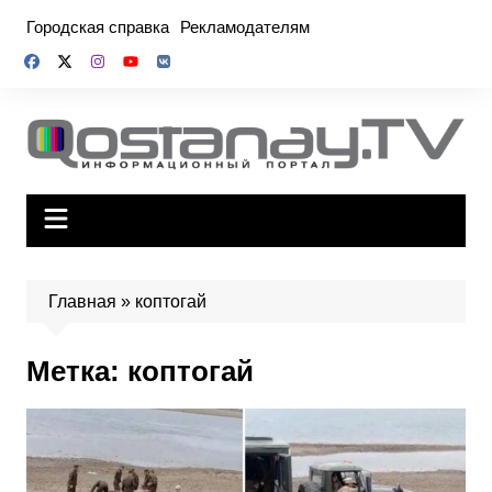
Перейти
Городская справка
Рекламодателям
к
содержимому
Главная
»
коптогай
Метка:
коптогай