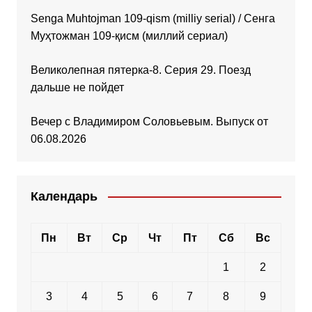
Senga Muhtojman 109-qism (milliy serial) / Сенга
Муҳтожман 109-қисм (миллий сериал)
Великолепная пятерка-8. Серия 29. Поезд
дальше не пойдет
Вечер с Владимиром Соловьевым. Выпуск от
06.08.2026
Календарь
Пн
Вт
Ср
Чт
Пт
Сб
Вс
1
2
3
4
5
6
7
8
9