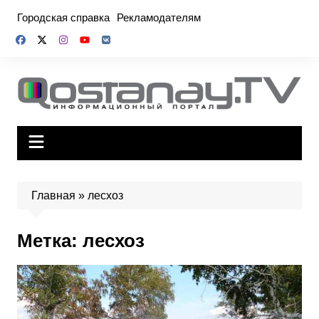
Перейти
Городская справка
Рекламодателям
к
содержимому
Главная
»
лесхоз
Метка:
лесхоз