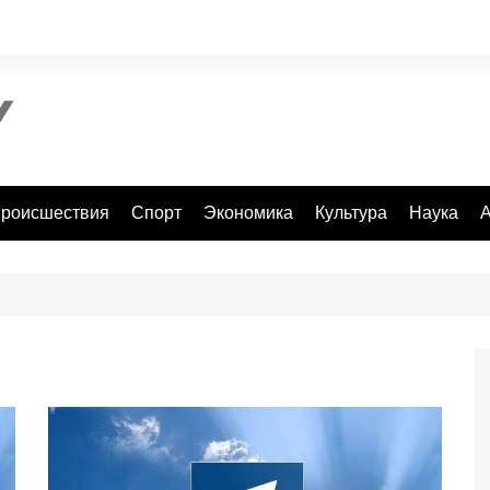
роисшествия
Спорт
Экономика
Культура
Наука
А