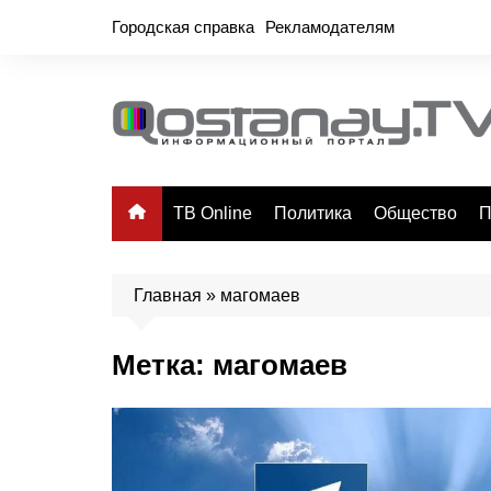
Перейти
Городская справка
Рекламодателям
к
содержимому
ТВ Online
Политика
Общество
П
Главная
»
магомаев
Метка:
магомаев