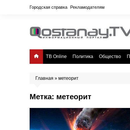
Перейти
Городская справка
Рекламодателям
к
содержимому
ТВ Online
Политика
Общество
П
Главная
»
метеорит
Метка:
метеорит