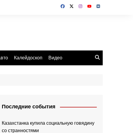
вто
Калейдоскоп
Видео
Последние события
Казахстанка купила социальную говядину
со странностями