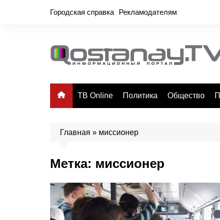
Перейти
Городская справка
Рекламодателям
к
содержимому
ТВ Online
Политика
Общество
П
Главная
»
миссионер
Метка:
миссионер