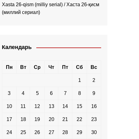
Xasta 26-qism (milliy serial) / Хаста 26-қисм
(миллий сериал)
Календарь
Пн
Вт
Ср
Чт
Пт
Сб
Вс
1
2
3
4
5
6
7
8
9
10
11
12
13
14
15
16
17
18
19
20
21
22
23
24
25
26
27
28
29
30