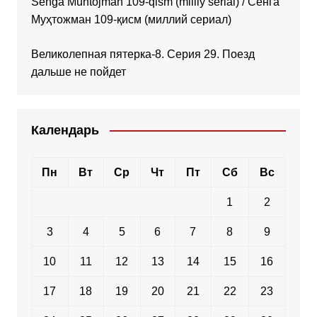
Senga Muhtojman 109-qism (milliy serial) / Сенга
Муҳтожман 109-қисм (миллий сериал)
Великолепная пятерка-8. Серия 29. Поезд
дальше не пойдет
Календарь
Пн
Вт
Ср
Чт
Пт
Сб
Вс
1
2
3
4
5
6
7
8
9
10
11
12
13
14
15
16
17
18
19
20
21
22
23