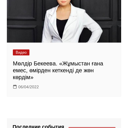
Видео
Мөлдір Бекеева. «Жұмыстан ғана
емес, өмірден кеткенді де жөн
көрдім»
06/04/2022
Последние события