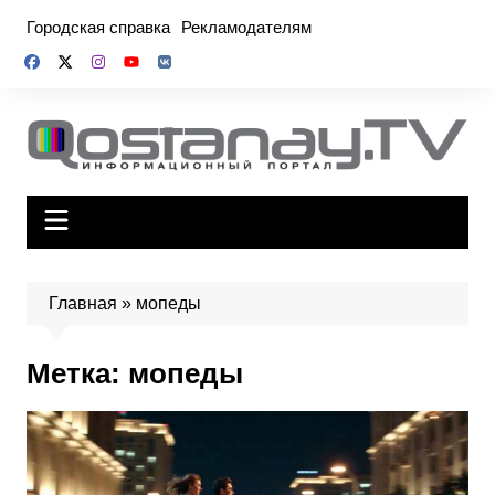
Перейти
Городская справка
Рекламодателям
к
содержимому
Главная
»
мопеды
Метка:
мопеды