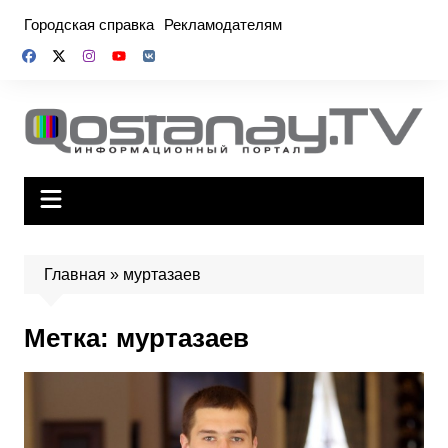
Перейти
Городская справка
Рекламодателям
к
содержимому
Главная
»
муртазаев
Метка:
муртазаев