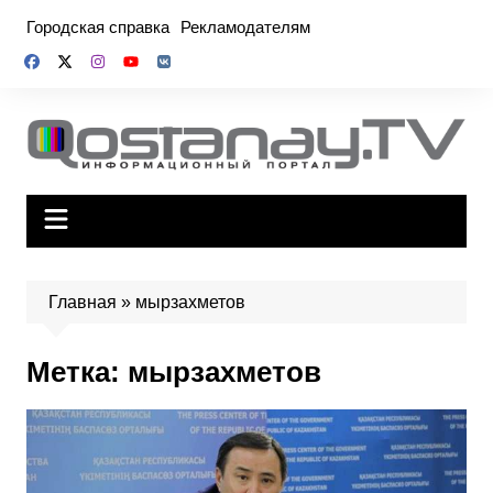
Перейти
Городская справка
Рекламодателям
к
содержимому
Главная
»
мырзахметов
Метка:
мырзахметов