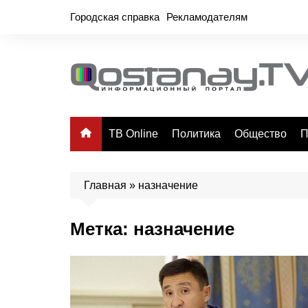
Перейти
Городская справка
Рекламодателям
к
содержимому
ТВ Online
Политика
Общество
П
Главная
»
назначение
Метка:
назначение