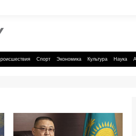
роисшествия
Спорт
Экономика
Культура
Наука
А