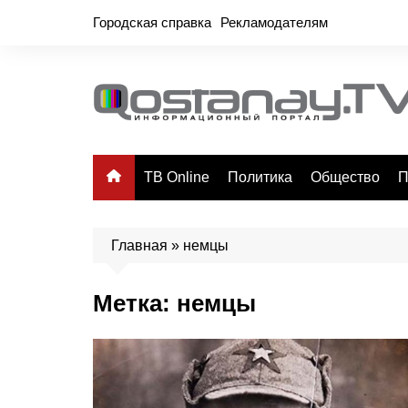
Перейти
Городская справка
Рекламодателям
к
содержимому
ТВ Online
Политика
Общество
П
Главная
»
немцы
Метка:
немцы