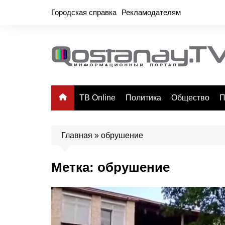
Перейти
Городская справка
Рекламодателям
к
содержимому
ТВ Online
Политика
Общество
П
Главная
»
обрушение
Метка:
обрушение