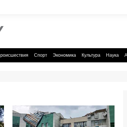
роисшествия
Спорт
Экономика
Культура
Наука
А