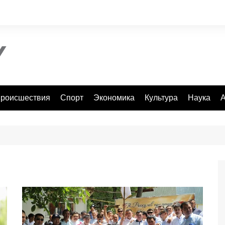
роисшествия
Спорт
Экономика
Культура
Наука
А