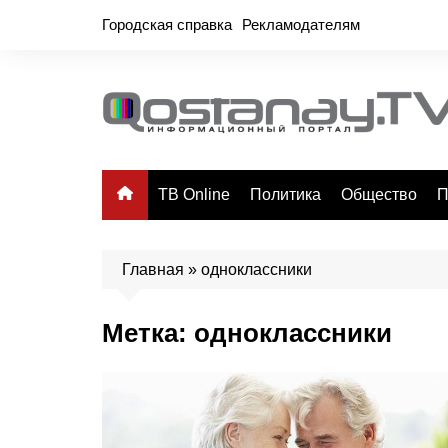
Перейти
Городская справка
Рекламодателям
к
содержимому
ТВ Online
Политика
Общество
П
Главная
»
одноклассники
Метка:
одноклассники