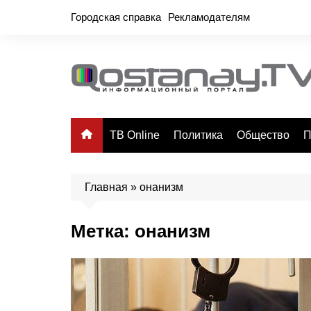
Перейти
Городская справка
Рекламодателям
к
содержимому
ТВ Online
Политика
Общество
П
Главная
»
онанизм
Метка:
онанизм