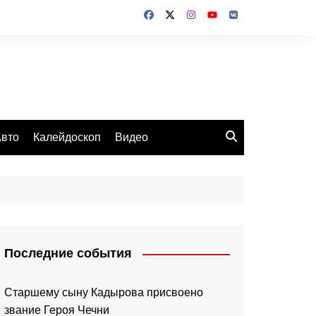
вто
Калейдоскоп
Видео
Последние события
Старшему сыну Кадырова присвоено
звание Героя Чечни