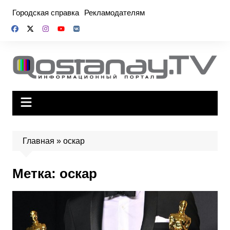
Перейти
Городская справка
Рекламодателям
к
содержимому
Главная
»
оскар
Метка:
оскар