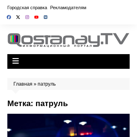
Перейти
Городская справка
Рекламодателям
к
содержимому
Главная
»
патруль
Метка:
патруль