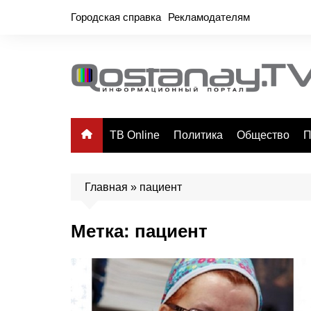
Перейти
Городская справка
Рекламодателям
к
содержимому
ТВ Online
Политика
Общество
П
Главная
»
пациент
Метка:
пациент