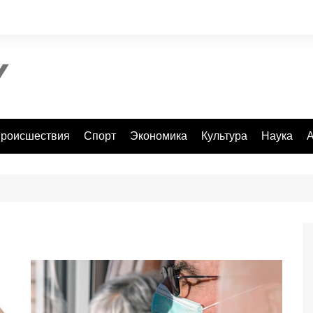
роисшествия
Спорт
Экономика
Культура
Наука
А