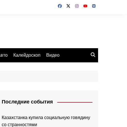
вто
Калейдоскоп
Видео
Последние события
Казахстанка купила социальную говядину
со странностями