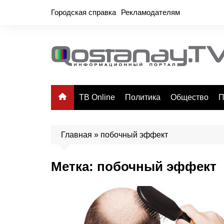
Перейти
Городская справка
Рекламодателям
к
содержимому
ТВ Online
Политика
Общество
П
Главная
»
побочный эффект
Метка:
побочный эффект