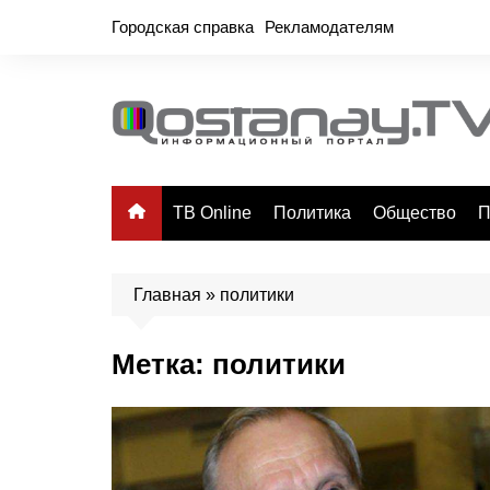
Перейти
Городская справка
Рекламодателям
к
содержимому
ТВ Online
Политика
Общество
П
Главная
»
политики
Метка:
политики