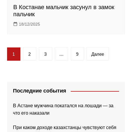
В Костанае мальчик засунул в замок
пальчик
18/12/2025
Пагинация
1
2
3
…
9
Далее
записей
Последние события
В Астане мужчина покатался на лошади — за
что его наказали
При каком доходе казахстанцы чувствуют себя