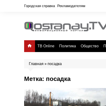
Перейти
Городская справка
Рекламодателям
к
содержимому
ТВ Online
Политика
Общество
П
Главная
»
посадка
Метка:
посадка