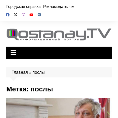
Перейти
Городская справка
Рекламодателям
к
содержимому
Главная
»
послы
Метка:
послы