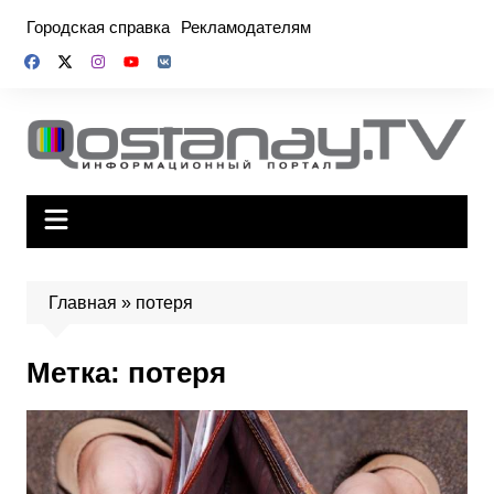
Перейти
Городская справка
Рекламодателям
к
содержимому
Главная
»
потеря
Метка:
потеря