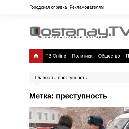
Перейти
Городская справка
Рекламодателям
к
содержимому
ТВ Online
Политика
Общество
П
Главная
»
преступность
Метка:
преступность