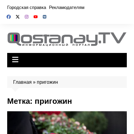
Перейти
Городская справка
Рекламодателям
к
содержимому
Главная
»
пригожин
Метка:
пригожин