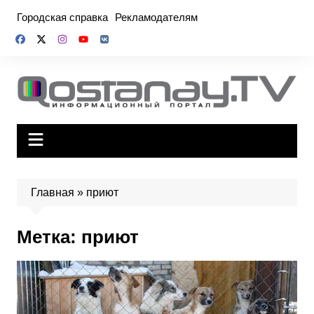
Перейти
Городская справка
Рекламодателям
к
содержимому
Главная
»
приют
Метка:
приют