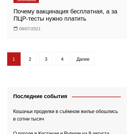
Почему вакцинация бесплатная, а за
ПЦР-тесты нужно платить
08/07/2021
Пагинация
1
2
3
4
Далее
записей
Последние события
Кошачьи проделки в съёмном жилье обошлись
в сотни тысяч
О погоде в Костанае и Рудном на 9 августа,