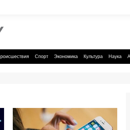
роисшествия
Спорт
Экономика
Культура
Наука
А