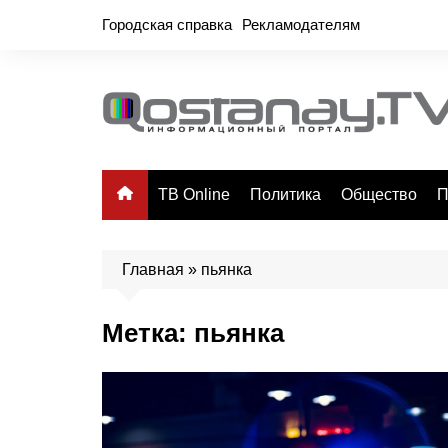
Перейти
Городская справка
Рекламодателям
к
содержимому
ТВ Online
Политика
Общество
П
Главная
»
пьянка
Метка:
пьянка