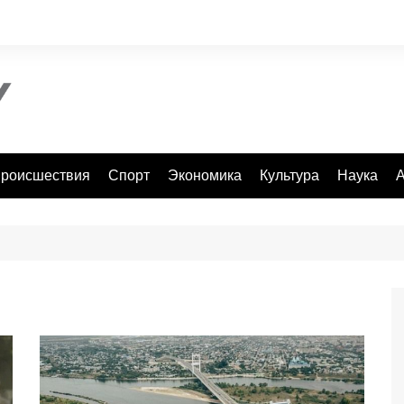
роисшествия
Спорт
Экономика
Культура
Наука
А