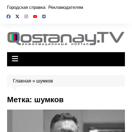
Перейти
Городская справка
Рекламодателям
к
содержимому
Главная
»
шумков
Метка:
шумков