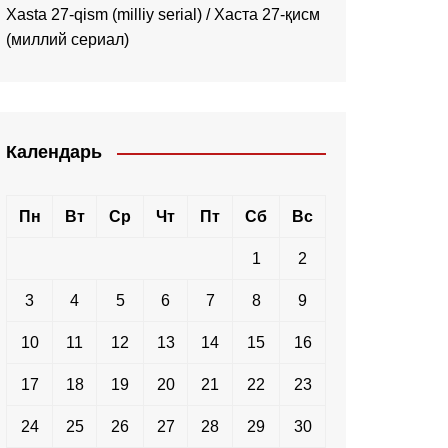
Xasta 27-qism (milliy serial) / Хаста 27-қисм
(миллий сериал)
Календарь
Пн
Вт
Ср
Чт
Пт
Сб
Вс
1
2
3
4
5
6
7
8
9
10
11
12
13
14
15
16
17
18
19
20
21
22
23
24
25
26
27
28
29
30