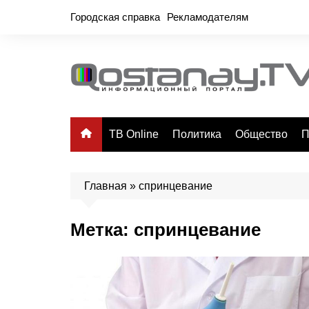
Перейти
Городская справка
Рекламодателям
к
содержимому
ТВ Online
Политика
Общество
П
Главная
»
спринцевание
Метка:
спринцевание