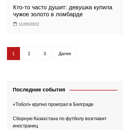
Кто-то часто душит: девушка купила
чужое золото в ломбарде
11/09/2022
Пагинация
1
2
3
Далее
записей
Последние события
«Тобол» крупно проиграл в Белграде
Сборную Казахстана по футболу возглавит
иностранец