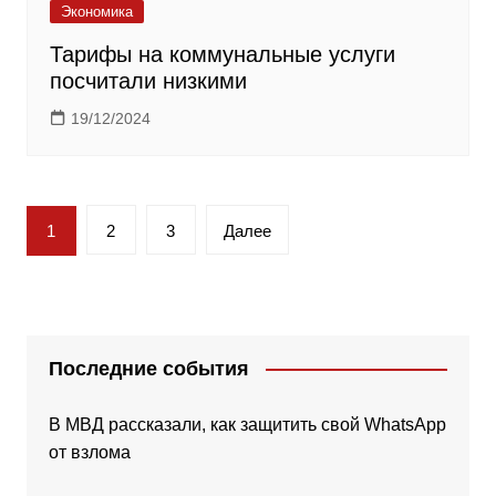
Экономика
Тарифы на коммунальные услуги
посчитали низкими
19/12/2024
Пагинация
1
2
3
Далее
записей
Последние события
В МВД рассказали, как защитить свой WhatsApp
от взлома