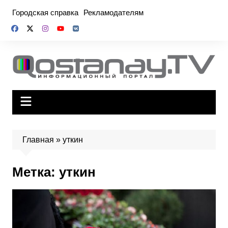
Перейти
Городская справка
Рекламодателям
к
содержимому
Главная
»
уткин
Метка:
уткин