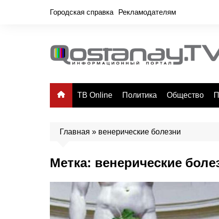
Перейти
Городская справка
Рекламодателям
к
содержимому
ТВ Online
Политика
Общество
П
Главная
»
венерические болезни
Метка:
венерические боле