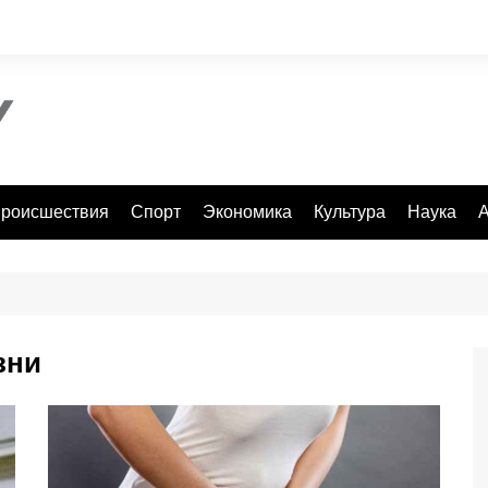
роисшествия
Спорт
Экономика
Культура
Наука
А
зни